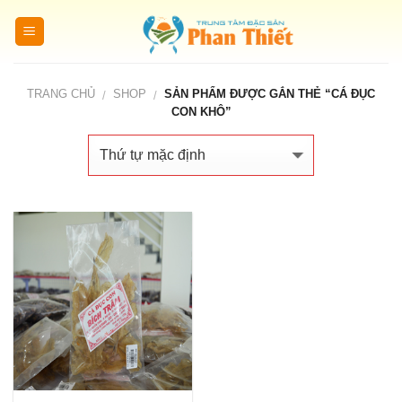
Skip
to
content
TRANG CHỦ
SHOP
SẢN PHẨM ĐƯỢC GẮN THẺ “CÁ ĐỤC
/
/
CON KHÔ”