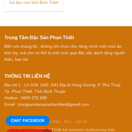
Cá đục con khô Bích Trâm
Trung Tâm Đặc Sản Phan Thiết
Đến với chúng tôi , không chỉ chọn cho riêng mình một món ăn
tinh túy, mà còn có thể là một món quà đặc sắc dành tặng người
thân, bạn bè.
THÔNG TIN LIÊN HỆ
Địa chỉ 1 : Lô G39, G40, G41 Đại lộ Hùng Vương, P. Phú Thuỷ,
Tp. Phan Thiết, Tỉnh Bình Thuận
Hotline : 0909 275 699
Email : trungtamdacsanphanthiet@gmail.com
CHAT FACEBOOK
Giới thiệu
Blog
Liên hệ
Copyright 2018 ©
Thiết kế website itcthienma
bởi