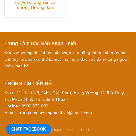
Tổ yến chưng sẵn có
đường Hương dâu
Trung Tâm Đặc Sản Phan Thiết
Đến với chúng tôi , không chỉ chọn cho riêng mình một món ăn
tinh túy, mà còn có thể là một món quà đặc sắc dành tặng người
thân, bạn bè.
THÔNG TIN LIÊN HỆ
Địa chỉ 1 : Lô G39, G40, G41 Đại lộ Hùng Vương, P. Phú Thuỷ,
Tp. Phan Thiết, Tỉnh Bình Thuận
Hotline : 0909 275 699
Email : trungtamdacsanphanthiet@gmail.com
CHAT FACEBOOK
Giới thiệu
Blog
Liên hệ