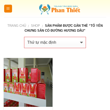
Skip
to
content
TRANG CHỦ
SHOP
SẢN PHẨM ĐƯỢC GẮN THẺ “TỔ YẾN
/
/
CHƯNG SẴN CÓ ĐƯỜNG HƯƠNG DÂU”