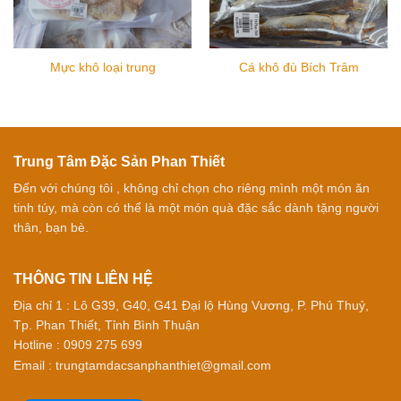
Mực khô loại trung
Cá khô đù Bích Trâm
Trung Tâm Đặc Sản Phan Thiết
Đến với chúng tôi , không chỉ chọn cho riêng mình một món ăn
tinh túy, mà còn có thể là một món quà đặc sắc dành tặng người
thân, bạn bè.
THÔNG TIN LIÊN HỆ
Địa chỉ 1 : Lô G39, G40, G41 Đại lộ Hùng Vương, P. Phú Thuỷ,
Tp. Phan Thiết, Tỉnh Bình Thuận
Hotline : 0909 275 699
Email : trungtamdacsanphanthiet@gmail.com